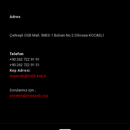
Adres
Çerkeşli OSB Mah. İMES-1 Bulvarı No:2 Dilovası KOCAELİ
Telefon
+90 262 722 91 91
+90 262 722 91 51
Kep Adresi:
imesosb@hs02.kep.tr
Sorularınız için ;
yonetim@imesosb.org