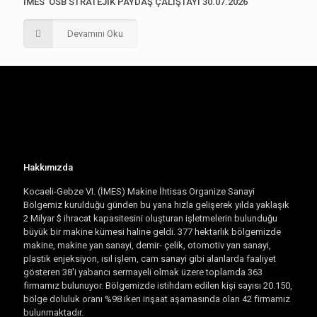
İMES OSB STRATEJİK PAYDAŞ ÇALIŞTAYI 30.07.2026
Devamını Oku
Hakkımızda
Kocaeli-Gebze VI. (İMES) Makine İhtisas Organize Sanayi
Bölgemiz kurulduğu günden bu yana hızla gelişerek yılda yaklaşık
2 Milyar $ ihracat kapasitesini oluşturan işletmelerin bulunduğu
büyük bir makine kümesi haline geldi. 377 hektarlık bölgemizde
makine, makine yan sanayi, demir- çelik, otomotiv yan sanayi,
plastik enjeksiyon, ısıl işlem, cam sanayi gibi alanlarda faaliyet
gösteren 38'i yabancı sermayeli olmak üzere toplamda 363
firmamız bulunuyor. Bölgemizde istihdam edilen kişi sayısı 20.150,
bölge doluluk oranı %98 iken inşaat aşamasında olan 42 firmamız
bulunmaktadır.